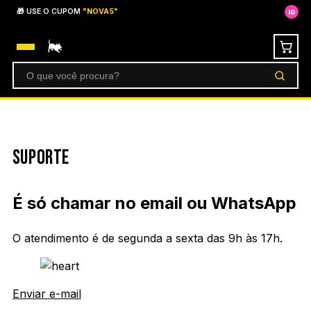
Ir para o conteúdo
🎁 USE O CUPOM
"NOVA5"
IG
Buscar produtos
SUPORTE
É só chamar no email ou WhatsApp
O atendimento é de segunda a sexta das 9h às 17h.
Enviar e-mail