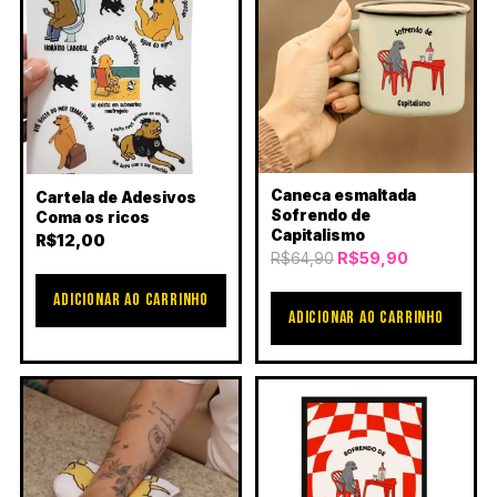
Caneca esmaltada
Cartela de Adesivos
Sofrendo de
Coma os ricos
Capitalismo
R$
12,00
O preço original e
O preço at
R$
59,90
R$
64,90
ADICIONAR AO CARRINHO
ADICIONAR AO CARRINHO