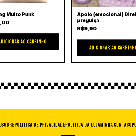
ag Muito Punk
Apoio (emocional) Direi
preguiça
,00
R$
9,90
ADICIONAR AO CARRINHO
ADICIONAR AO CARRINH
g
Sobre
Política de privacidade
Política da loja
Minha conta
Sup