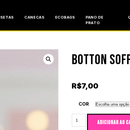
ISETAS
CANECAS
ECOBAGS
PANO DE
PRATO
BOTTON SOF
R$
7,00
COR
Botton Sofrendo de capita
ADICIONAR AO C