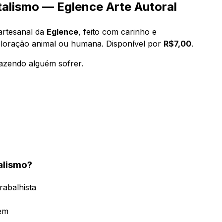
alismo — Eglence Arte Autoral
artesanal da
Eglence
, feito com carinho e
ploração animal ou humana. Disponível por
R$7,00
.
fazendo alguém sofrer.
alismo?
rabalhista
em