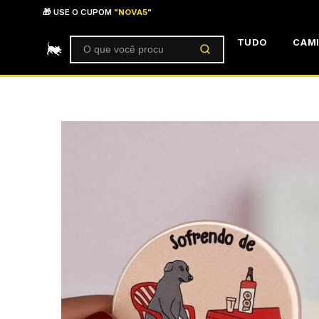
Ir para o conteúdo
🎁 USE O CUPOM
"NOVA5"
TUDO
CAM
Buscar produtos