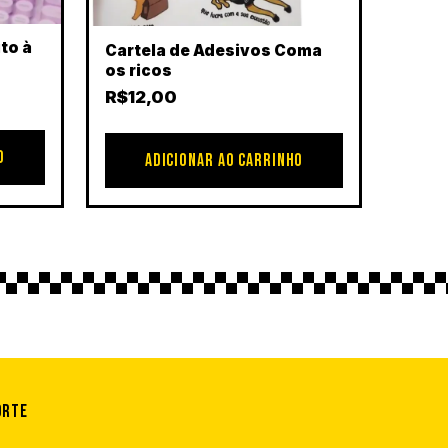
to à
Cartela de Adesivos Coma
os ricos
R$
12,00
O
ADICIONAR AO CARRINHO
orte