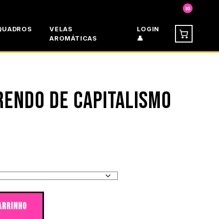
IG
QUADROS
VELAS
LOGIN
AROMÁTICAS
👤
RENDO DE CAPITALISMO
lismo quantidade
ARRINHO