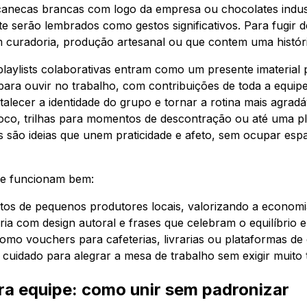
canecas brancas com logo da empresa ou chocolates indust
nte serão lembrados como gestos significativos. Para fugir d
om curadoria, produção artesanal ou que contem uma históri
playlists colaborativas entram como um presente imaterial
para ouvir no trabalho, com contribuições de toda a equip
rtalecer a identidade do grupo e tornar a rotina mais agrad
foco, trilhas para momentos de descontração ou até uma pla
 são ideias que unem praticidade e afeto, sem ocupar espa
ue funcionam bem:
tos de pequenos produtores locais, valorizando a economia
ria com design autoral e frases que celebram o equilíbrio e
como vouchers para cafeterias, livrarias ou plataformas d
l cuidado para alegrar a mesa de trabalho sem exigir muito
ra equipe: como unir sem padronizar