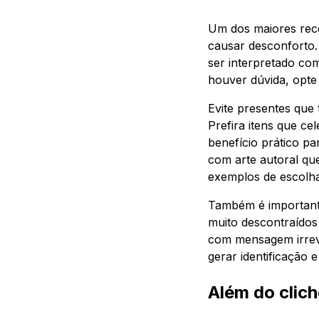
Um dos maiores rece
causar desconforto
ser interpretado com
houver dúvida, opte
Evite presentes que
Prefira itens que c
benefício prático p
com arte autoral qu
exemplos de escolha
Também é importante
muito descontraídos
com mensagem irrev
gerar identificação e
Além do clic