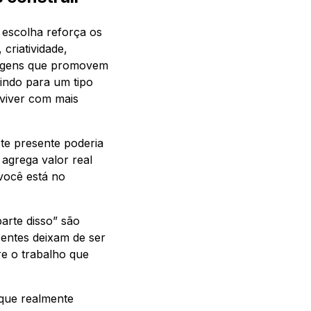
 escolha reforça os
criatividade,
sagens que promovem
uindo para um tipo
 viver com mais
ste presente poderia
 agrega valor real
 você está no
arte disso” são
sentes deixam de ser
re o trabalho que
que realmente