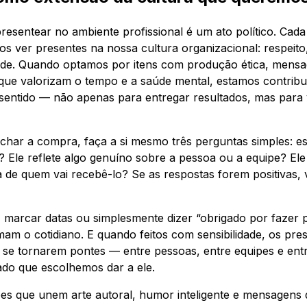
resentear no ambiente profissional é um ato político. Cada
s ver presentes na nossa cultura organizacional: respeito, 
ade. Quando optamos por itens com produção ética, men
s que valorizam o tempo e a saúde mental, estamos contrib
 sentido — não apenas para entregar resultados, mas para
echar a compra, faça a si mesmo três perguntas simples: e
? Ele reflete algo genuíno sobre a pessoa ou a equipe? Ele
a de quem vai recebê-lo? Se as respostas forem positivas,
, marcar datas ou simplesmente dizer “obrigado por fazer p
am o cotidiano. E quando feitos com sensibilidade, os pre
 se tornarem pontes — entre pessoas, entre equipes e ent
ado que escolhemos dar a ele.
s que unem arte autoral, humor inteligente e mensagens 