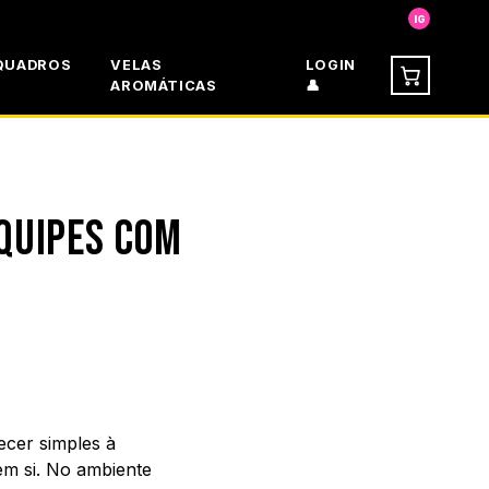
IG
QUADROS
VELAS
LOGIN
AROMÁTICAS
👤
QUIPES COM
ecer simples à
em si. No ambiente