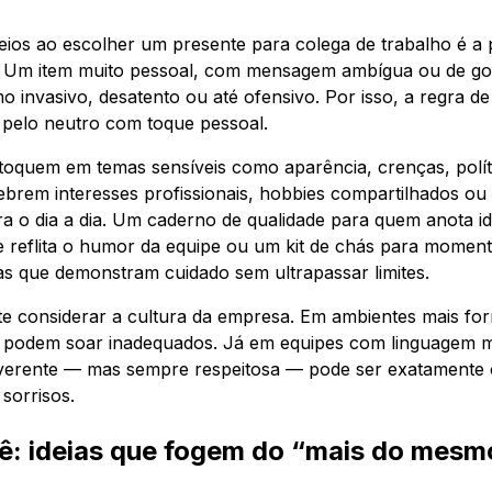
ios ao escolher um presente para colega de trabalho é a p
. Um item muito pessoal, com mensagem ambígua ou de go
o invasivo, desatento ou até ofensivo. Por isso, a regra d
 pelo neutro com toque pessoal.
 toquem em temas sensíveis como aparência, crenças, políti
elebrem interesses profissionais, hobbies compartilhados o
ara o dia a dia. Um caderno de qualidade para quem anota i
e reflita o humor da equipe ou um kit de chás para momen
s que demonstram cuidado sem ultrapassar limites.
 considerar a cultura da empresa. Em ambientes mais for
 podem soar inadequados. Já em equipes com linguagem ma
erente — mas sempre respeitosa — pode ser exatamente o
 sorrisos.
hê: ideias que fogem do “mais do mesm