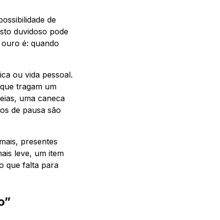
ossibilidade de
sto duvidoso pode
e ouro é: quando
ca ou vida pessoal.
u que tragam um
deias, uma caneca
tos de pausa são
mais, presentes
is leve, um item
 que falta para
o”