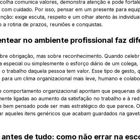
escolha comunica valores, demonstra atenção e pode fortale
 com cuidado. Por isso, pensar em um presente para equip
nção: exige escuta, respeito e um olhar atento às individu
 a rotina de prazos, reuniões e conquistas.
ntear no ambiente profissional faz di
obre obrigação, mas sobre reconhecimento. Quando celeb
a especial ou simplesmente o esforço diário de um colega,
 o trabalho daquela pessoa tem valor. Esse tipo de gesto,
i para um clima organizacional mais leve, humano e colabor
de comportamento organizacional apontam que pequenas 
mente ligadas ao aumento da satisfação no trabalho e à re
e bem pensado pode ser mais estratégico do que parece. 
itar aqueles itens genéricos que acabam guardados na gav
 antes de tudo: como não errar na esc