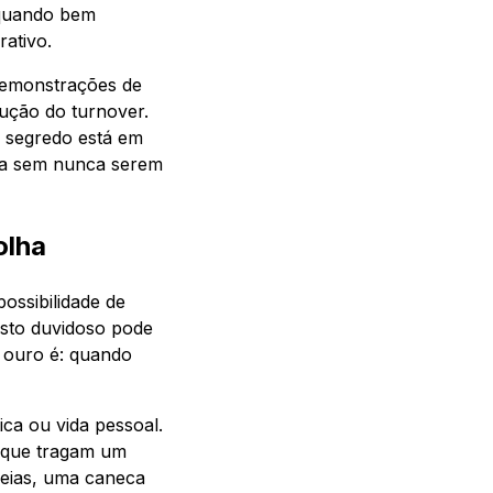
 quando bem
ativo.
demonstrações de
dução do turnover.
O segredo está em
eta sem nunca serem
olha
ossibilidade de
sto duvidoso pode
e ouro é: quando
ca ou vida pessoal.
u que tragam um
deias, uma caneca