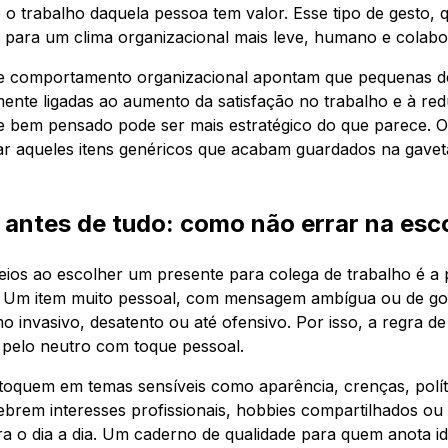
 o trabalho daquela pessoa tem valor. Esse tipo de gesto,
i para um clima organizacional mais leve, humano e colabor
de comportamento organizacional apontam que pequenas 
mente ligadas ao aumento da satisfação no trabalho e à re
e bem pensado pode ser mais estratégico do que parece. 
itar aqueles itens genéricos que acabam guardados na gav
 antes de tudo: como não errar na esc
ios ao escolher um presente para colega de trabalho é a p
. Um item muito pessoal, com mensagem ambígua ou de go
o invasivo, desatento ou até ofensivo. Por isso, a regra d
 pelo neutro com toque pessoal.
 toquem em temas sensíveis como aparência, crenças, políti
elebrem interesses profissionais, hobbies compartilhados o
ara o dia a dia. Um caderno de qualidade para quem anota i