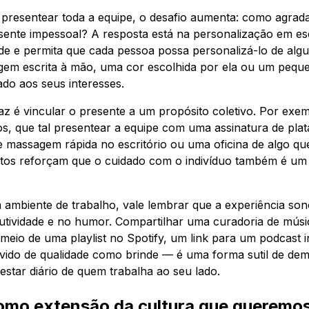
 presentear toda a equipe, o desafio aumenta: como agrada
sente impessoal? A resposta está na personalização em es
ade e permita que cada pessoa possa personalizá-lo de alg
em escrita à mão, uma cor escolhida por ela ou um pequ
do aos seus interesses.
caz é vincular o presente a um propósito coletivo. Por exem
lsos, que tal presentear a equipe com uma assinatura de pl
e massagem rápida no escritório ou uma oficina de algo qu
stos reforçam que o cuidado com o indivíduo também é um
 ambiente de trabalho, vale lembrar que a experiência son
utividade e no humor. Compartilhar uma curadoria de músi
meio de uma playlist no Spotify, um link para um podcast 
ido de qualidade como brinde — é uma forma sutil de dem
star diário de quem trabalha ao seu lado.
omo extensão da cultura que queremos