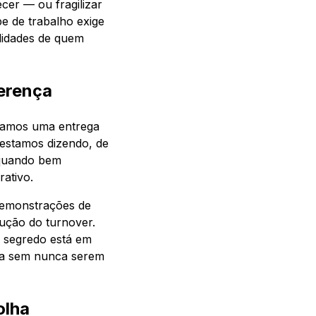
cer — ou fragilizar
e de trabalho exige
alidades de quem
ferença
ramos uma entrega
 estamos dizendo, de
 quando bem
ativo.
demonstrações de
dução do turnover.
O segredo está em
eta sem nunca serem
olha