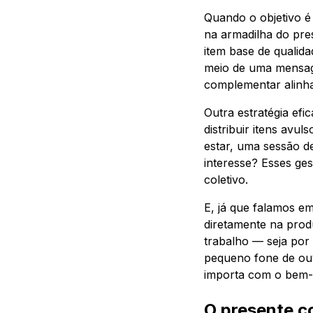
Quando o objetivo é
na armadilha do pre
item base de qualid
meio de uma mensag
complementar alinha
Outra estratégia efi
distribuir itens avu
estar, uma sessão d
interesse? Esses ge
coletivo.
E, já que falamos em
diretamente na prod
trabalho — seja por 
pequeno fone de ouv
importa com o bem-e
O presente c