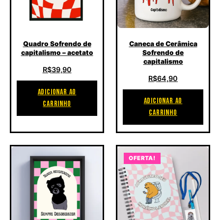
Quadro Sofrendo de
Caneca de Cerâmica
capitalismo – acetato
Sofrendo de
capitalismo
R$
39,90
R$
64,90
ADICIONAR AO
ADICIONAR AO
CARRINHO
CARRINHO
OFERTA!