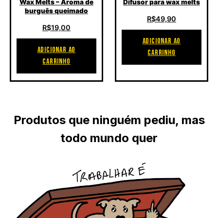
Wax Melts – Aroma de
Difusor para wax melts
burguês queimado
R$
49,90
R$
19,00
ADICIONAR AO
ADICIONAR AO
CARRINHO
CARRINHO
Produtos que ninguém pediu, mas
todo mundo quer