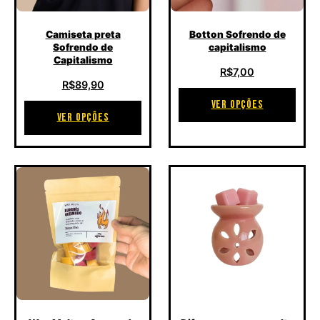
Camiseta preta
Botton Sofrendo de
Sofrendo de
capitalismo
Capitalismo
R$
7,00
R$
89,90
VER OPÇÕES
VER OPÇÕES