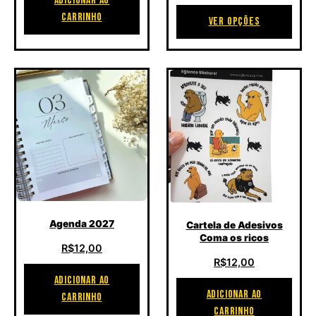
ADICIONAR AO
CARRINHO
VER OPÇÕES
Agenda 2027
Cartela de Adesivos
Coma os ricos
R$
12,00
R$
12,00
ADICIONAR AO
ADICIONAR AO
CARRINHO
CARRINHO