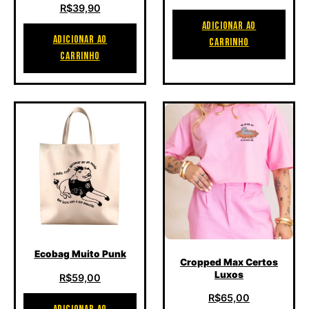
R$
39,90
ADICIONAR AO
ADICIONAR AO
CARRINHO
CARRINHO
Este produto tem várias va
Ecobag Muito Punk
Cropped Max Certos
Luxos
R$
59,00
R$
65,00