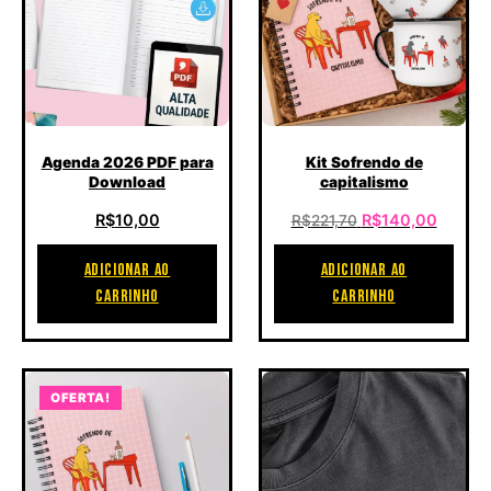
Agenda 2026 PDF para
Kit Sofrendo de
Download
capitalismo
O preço original 
O preç
R$
10,00
R$
140,00
R$
221,70
ADICIONAR AO
ADICIONAR AO
CARRINHO
CARRINHO
Este produto tem várias va
OFERTA!