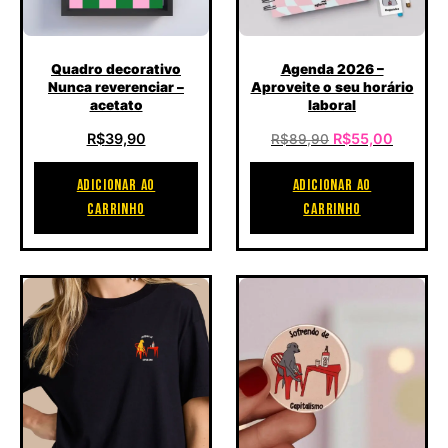
Quadro decorativo
Agenda 2026 –
Nunca reverenciar –
Aproveite o seu horário
acetato
laboral
O preço original
O preço
R$
39,90
R$
55,00
R$
89,90
ADICIONAR AO
ADICIONAR AO
CARRINHO
CARRINHO
Este produto tem várias variantes. As opções podem se
Este produto tem várias va