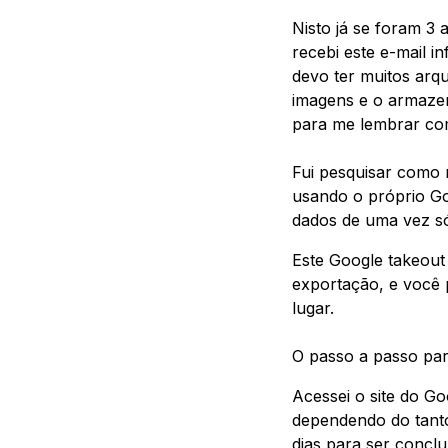
Nisto já se foram 3
recebi este e-mail 
devo ter muitos arq
imagens e o armazen
para me lembrar com
Fui pesquisar como 
usando o próprio G
dados de uma vez só
Este Google takeout
exportação, e você
lugar.
O passo a passo para
Acessei o site do Go
dependendo do tant
dias para ser concl