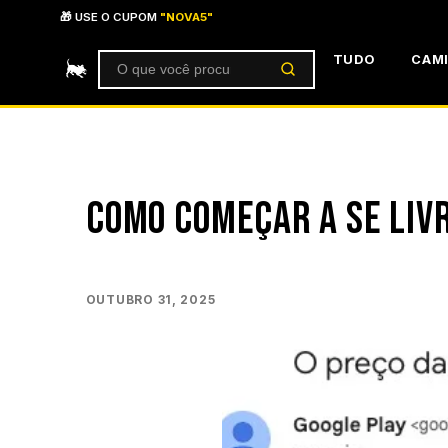
Ir para o conteúdo
🎁 USE O CUPOM
"NOVA5"
TUDO
CAM
Buscar produtos
COMO COMEÇAR A SE LIV
OUTUBRO 31, 2025