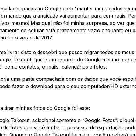
 anuidades pagas ao Google para “manter meus dados segu
informando que a anuidade vai aumentar para cem reais. Pe
uivos mesmo! Mas qual não foi minha surpresa, ao ver qu
amento do celular está praticamente vazio enquanto eu 
o foi o verão de 2017.
me livrar disto e descobri que posso migrar todos os meu
oogle Takeout, que é um recurso do Google mesmo que pe
, como contatos, e-mails, calendários e fotos.
 cria uma pasta compactada com os dados que você escol
 pode fazer o download para o seu computador/HD extern
 tirar minhas fotos do Google foi este:
ogle Takeout, selecionei somente o “Google Fotos”; cliquei
o de fotos que você tenha, o processo de exportação pod
uído. Quando o Google Takeout terminar, você receberá um 