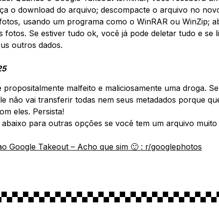
aça o download do arquivo; descompacte o arquivo no nov
 fotos, usando um programa como o WinRAR ou WinZip; ab
s fotos. Se estiver tudo ok, você já pode deletar tudo e se 
us outros dados.
25
 propositalmente malfeito e maliciosamente uma droga. Se
r. Ele não vai transferir todas nem seus metadados porque qu
m eles. Persista!
nk abaixo para outras opções se você tem um arquivo muito
 ao Google Takeout – Acho que sim 🙂 : r/googlephotos