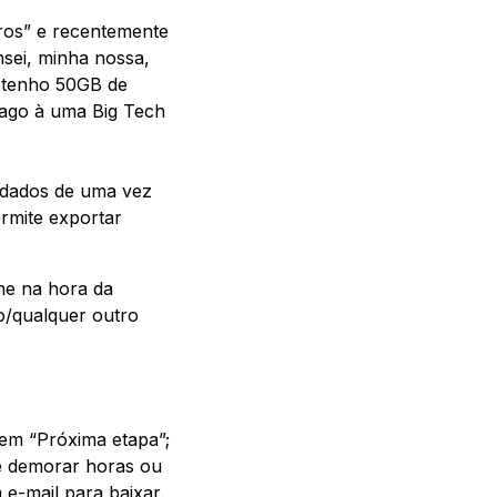
ros” e recentemente
nsei, minha nossa,
e tenho 50GB de
pago à uma Big Tech
s dados de uma vez
rmite exportar
he na hora da
o/qualquer outro
 em “Próxima etapa”;
e demorar horas ou
e-mail para baixar.